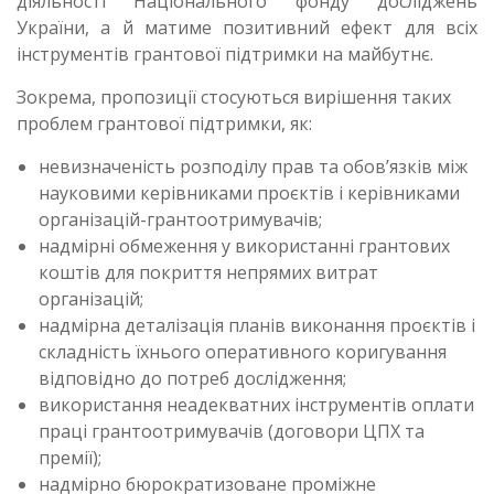
діяльності Національного фонду досліджень
України, а й матиме позитивний ефект для всіх
інструментів грантової підтримки на майбутнє.
Зокрема, пропозиції стосуються вирішення таких
проблем грантової підтримки, як:
невизначеність розподілу прав та обов’язків між
науковими керівниками проєктів і керівниками
організацій-грантоотримувачів;
надмірні обмеження у використанні грантових
коштів для покриття непрямих витрат
організацій;
надмірна деталізація планів виконання проєктів і
складність їхнього оперативного коригування
відповідно до потреб дослідження;
використання неадекватних інструментів оплати
праці грантоотримувачів (договори ЦПХ та
премії);
надмірно бюрократизоване проміжне