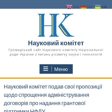
Перейти
EN
DE
UK
до
вмісту
Науковий комітет
Громадський сайт Наукового комітету Національної
ради України з питань розвитку науки і технологій
Меню
Науковий комітет подав свої пропозиції
щодо спрощення адміністрування
договорів про надання грантової
підтримки НФДУ