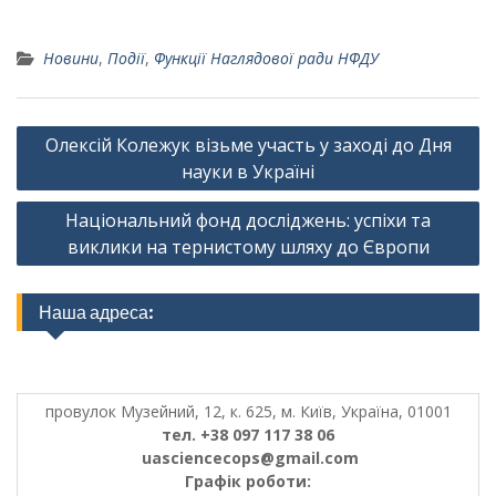
Новини
,
Події
,
Функції Наглядової ради НФДУ
Навігація
Олексій Колежук візьме участь у заході до Дня
записів
науки в Україні
Національний фонд досліджень: успіхи та
виклики на тернистому шляху до Європи
Наша адреса:
провулок Музейний, 12, к. 625, м. Київ, Україна, 01001
тел. +38 097 117 38 06
uasciencecops@gmail.com
Графік роботи: