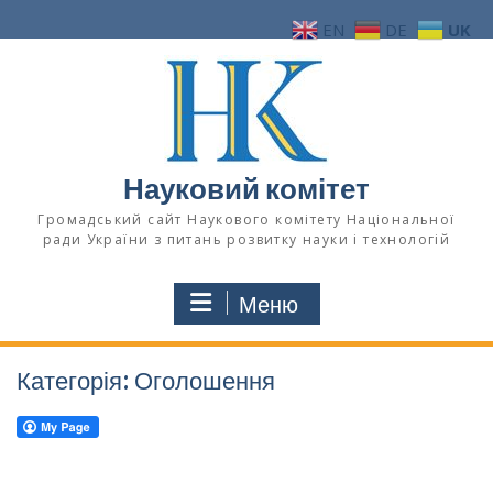
Перейти
EN
DE
UK
до
вмісту
Науковий комітет
Громадський сайт Наукового комітету Національної
ради України з питань розвитку науки і технологій
Меню
Категорія:
Оголошення