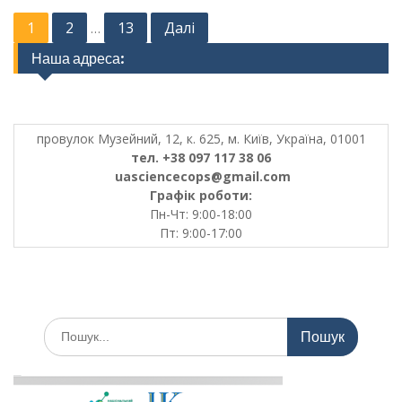
Posts
1
2
13
Далі
…
pagination
Наша адреса:
провулок Музейний, 12, к. 625, м. Київ, Україна, 01001
тел. +38 097 117 38 06
uasciencecops@gmail.com
Графік роботи:
Пн-Чт: 9:00-18:00
Пт: 9:00-17:00
Шукати: