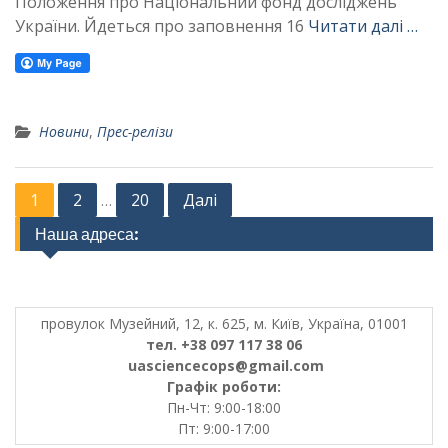
Положення про Національний фонд досліджень
України. Йдеться про заповнення 16
Читати далі …
Новини
,
Прес-релізи
Posts
1
2
20
Далі
…
pagination
Наша адреса:
провулок Музейний, 12, к. 625, м. Київ, Україна, 01001
тел. +38 097 117 38 06
uasciencecops@gmail.com
Графік роботи:
Пн-Чт: 9:00-18:00
Пт: 9:00-17:00