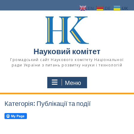
Перейти
EN
DE
UK
до
вмісту
Науковий комітет
Громадський сайт Наукового комітету Національної
ради України з питань розвитку науки і технологій
Меню
Категорія:
Публікації та події