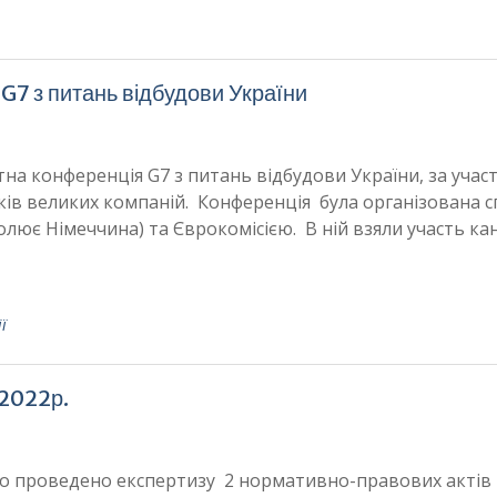
G7 з питань відбудови України
ртна конференція G7 з питань відбудови України, за участ
иків великих компаній. Конференція була організована с
чолює Німеччина) та Єврокомісією. В ній взяли участь к
ї
 2022р.
уло проведено експертизу 2 нормативно-правових актів