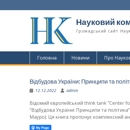
Перейти
до
вмісту
Науковий ком
Громадський сайт Наук
Головна
Новини
Про Науко
Відбудова України: Принципи та полі
12.12.2022
admin
Відомий європейський think tank “Center for
“Відбудова України: Принципи та політика” 
Мауро). Ця книга пропонує комплексний ана