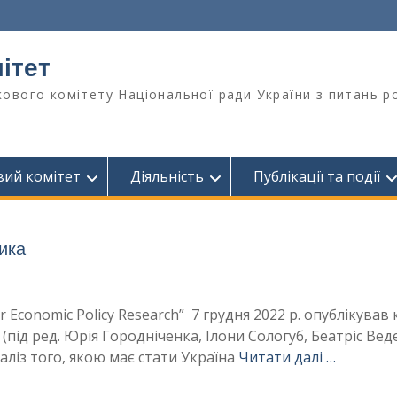
ітет
ового комітету Національної ради України з питань ро
вий комітет
Діяльність
Публікації та події
тика
 Economic Policy Research” 7 грудня 2022 р. опублікував 
(під ред. Юрія Городніченка, Ілони Сологуб, Беатріс Веде
ліз того, якою має стати Україна
Читати далі …