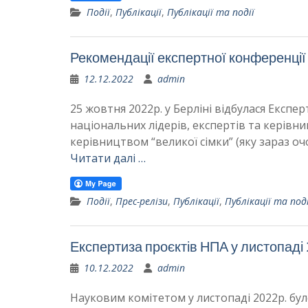
Події
,
Публікації
,
Публікації та події
Рекомендації експертної конференції 
12.12.2022
admin
25 жовтня 2022р. у Берліні відбулася Експе
національних лідерів, експертів та керівн
керівництвом “великої сімки” (яку зараз о
Читати далі …
Події
,
Прес-релізи
,
Публікації
,
Публікації та поді
Експертиза проєктів НПА у листопаді
10.12.2022
admin
Науковим комітетом у листопаді 2022р. б