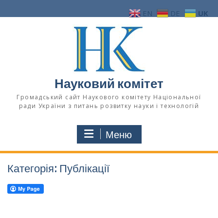
Перейти
EN
DE
UK
до
вмісту
Науковий комітет
Громадський сайт Наукового комітету Національної
ради України з питань розвитку науки і технологій
Меню
Категорія:
Публікації