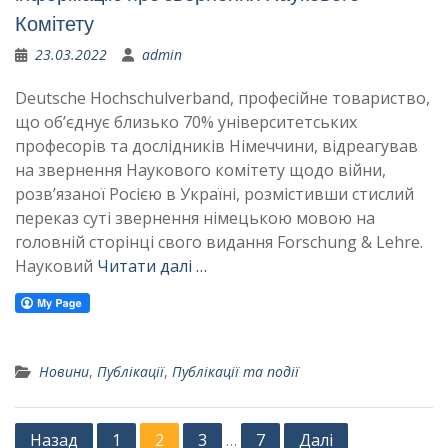
Комітету
23.03.2022
admin
Deutsche Hochschulverband, професійне товариство,
що об’єднує близько 70% університетських
професорів та дослідників Німеччини, відреагував
на звернення Наукового комітету щодо війни,
розв’язаної Росією в Україні, розмістивши стислий
переказ суті звернення німецькою мовою на
головній сторінці свого видання Forschung & Lehre.
Науковий
Читати далі …
Новини
,
Публікації
,
Публікації та події
Posts
Назад
1
2
3
7
Далі
…