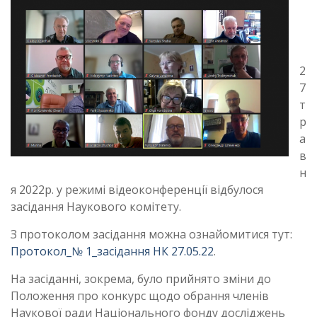
2
7
т
р
а
в
н
я 2022р. у режимі відеоконференції відбулося
засідання Наукового комітету.
З протоколом засідання можна ознайомитися тут:
Протокол_№ 1_засідання НК 27.05.22
.
На засіданні, зокрема, було прийнято зміни до
Положення про конкурс щодо обрання членів
Наукової ради Національного фонду досліджень