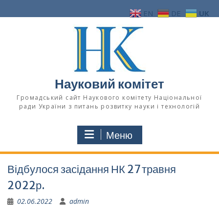
Перейти
EN
DE
UK
до
вмісту
Науковий комітет
Громадський сайт Наукового комітету Національної
ради України з питань розвитку науки і технологій
Меню
Відбулося засідання НК 27 травня
2022р.
02.06.2022
admin