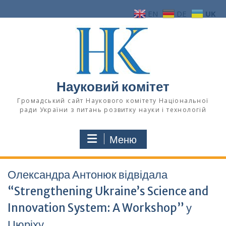
Перейти
EN
DE
UK
до
вмісту
Науковий комітет
Громадський сайт Наукового комітету Національної
ради України з питань розвитку науки і технологій
Меню
Олександра Антонюк відвідала
“Strengthening Ukraine’s Science and
Innovation System: A Workshop” у
Цюріху