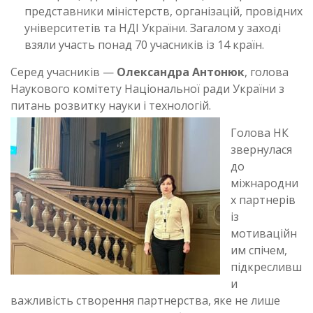
представники міністерств, організацій, провідних
університетів та НДІ України. Загалом у заході
взяли участь понад 70 учасників із 14 країн.
Серед учасників —
Олександра Антонюк
, голова
Наукового комітету Національної ради України з
питань розвитку науки і технологій.
Голова НК
звернулася
до
міжнародни
х партнерів
із
мотиваційн
им спічем,
підкресливш
и
важливість створення партнерства, яке не лише