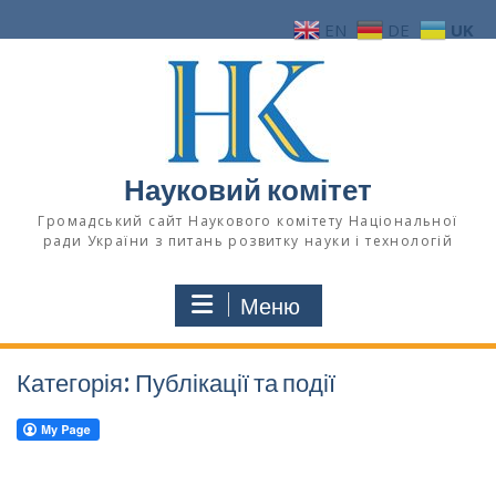
Перейти
EN
DE
UK
до
вмісту
Науковий комітет
Громадський сайт Наукового комітету Національної
ради України з питань розвитку науки і технологій
Меню
Категорія:
Публікації та події