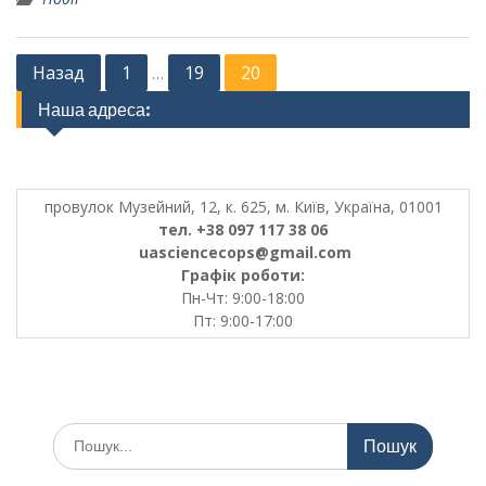
Posts
Назад
1
19
20
…
pagination
Наша адреса:
провулок Музейний, 12, к. 625, м. Київ, Україна, 01001
тел. +38 097 117 38 06
uasciencecops@gmail.com
Графік роботи:
Пн-Чт: 9:00-18:00
Пт: 9:00-17:00
Шукати: