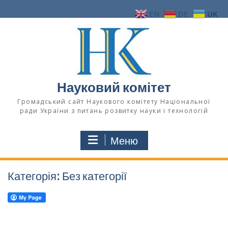
Перейти
EN
DE
UK
до
вмісту
Науковий комітет
Громадський сайт Наукового комітету Національної
ради України з питань розвитку науки і технологій
Меню
Категорія:
Без категорії