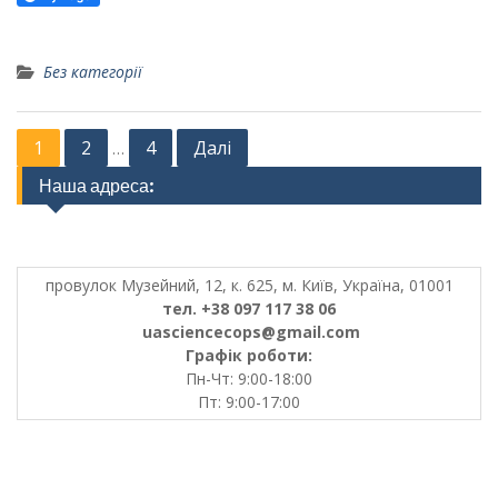
Без категорії
Posts
1
2
4
Далі
…
pagination
Наша адреса:
провулок Музейний, 12, к. 625, м. Київ, Україна, 01001
тел. +38 097 117 38 06
uasciencecops@gmail.com
Графік роботи:
Пн-Чт: 9:00-18:00
Пт: 9:00-17:00