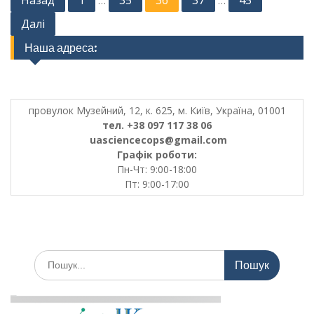
Назад
1
35
36
37
45
…
…
pagination
Далі
Наша адреса:
провулок Музейний, 12, к. 625, м. Київ, Україна, 01001
тел. +38 097 117 38 06
uasciencecops@gmail.com
Графік роботи:
Пн-Чт: 9:00-18:00
Пт: 9:00-17:00
Шукати: