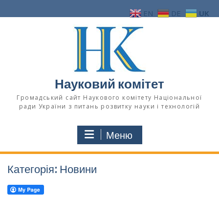
Перейти
EN
DE
UK
до
вмісту
Науковий комітет
Громадський сайт Наукового комітету Національної
ради України з питань розвитку науки і технологій
Меню
Категорія:
Новини