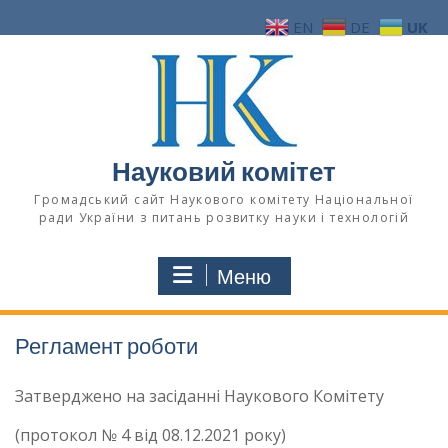
Перейти
EN
DE
UK
до
вмісту
Науковий комітет
Громадський сайт Наукового комітету Національної
ради України з питань розвитку науки і технологій
Меню
Регламент роботи
Затверджено на засіданні Наукового Комітету
(протокол № 4 від 08.12.2021 року)