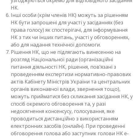
узгоджуються окремо для відповідного засідання
НК.
Інші особи (крім членів НК) можуть за рішенням
НК бути запрошені для участі у засіданнях (без
права голосу) як спостерігачі, для інформування
НК з тих чи інших питань, участі у обговореннях,
або для надання технічної допомоги.
Рішення НК, що не підлягають винесенню на
розгляд Національної ради (організаційні
питання діяльності НК, рішення, пов’язані з
проведенням експертизи нормативно-правових
актів Кабінету Міністрів України та центральних
органів виконавчої влади, звернення тощо),
можуть прийматися без скликання засідання НК, у
спосіб окремого обговорення та, у разі
недосягнення консенсусу, голосування, яке
проводиться дистанційно з використанням
електронних засобів (онлайн). При проведенні
обговорення голова або заступник голови НК е-