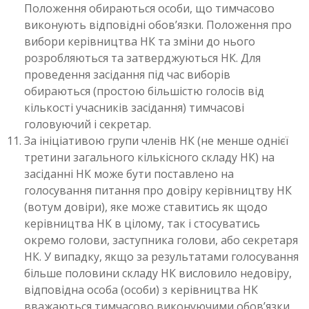
Положення обираються особи, що тимчасово
виконують відповідні обов’язки. Положення про
вибори керівництва НК та зміни до нього
розробляються та затверджуються НК. Для
проведення засідання під час виборів
обираються (простою більшістю голосів від
кількості учасників засідання) тимчасові
головуючий і секретар.
За ініціативою групи членів НК (не менше однієї
третини загального кількісного складу НК) на
засіданні НК може бути поставлено на
голосування питання про довіру керівництву НК
(вотум довіри), яке може ставитись як щодо
керівництва НК в цілому, так і стосуватись
окремо голови, заступника голови, або секретаря
НК. У випадку, якщо за результатами голосування
більше половини складу НК висловило недовіру,
відповідна особа (особи) з керівництва НК
вважаються тимчасово виконуючими обов’язки