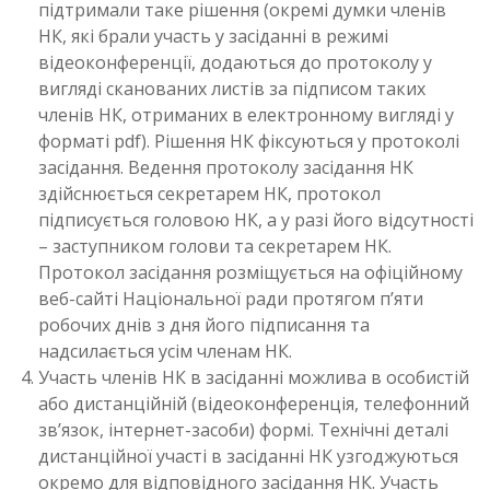
підтримали таке рішення (окремі думки членів
НК, які брали участь у засіданні в режимі
відеоконференції, додаються до протоколу у
вигляді сканованих листів за підписом таких
членів НК, отриманих в електронному вигляді у
форматі pdf). Рішення НК фіксуються у протоколі
засідання. Ведення протоколу засідання НК
здійснюється секретарем НК, протокол
підписується головою НК, а у разі його відсутності
– заступником голови та секретарем НК.
Протокол засідання розміщується на офіційному
веб-сайті Національної ради протягом п’яти
робочих днів з дня його підписання та
надсилається усім членам НК.
Участь членів НК в засіданні можлива в особистій
або дистанційній (відеоконференція, телефонний
зв’язок, інтернет-засоби) формі. Технічні деталі
дистанційної участі в засіданні НК узгоджуються
окремо для відповідного засідання НК. Участь