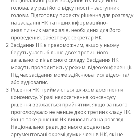
Національної ради. Засідання НК веде його
голова, а у разі його відсутності – заступник
голови. Підготовку проекту рішення для розгляду
на засіданні НК та інших інформаційно-
аналітичних матеріалів, необхідних для його
проведення, забезпечує секретар НК.
Засідання НК є правоможним, якщо у ньому
беруть участь більше двох третин його
загального кількісного складу. Засідання НК
можуть проводитись у режимі відеоконференції.
Під час засідання може здійснюватися відео- та/
або аудіозапис.
Рішення НК приймаються шляхом досягнення
консенсусу. У разі недосягнення консенсусу
рішення вважається прийнятим, якщо за нього
проголосувало не менше двох третин складу НК.
Якщо таке рішення НК виноситься на розгляд
Національної ради, до нього додаються
аргументовані окремі думки членів НК, які не