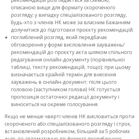
рекомендацій розглядається за схемою,
описаною вище для формату скороченого
розгляду; у випадку спеціалізованого розгляду,
будь-хто з членів НК може за власним бажанням
долучитися до підготовки проєкту рекомендацій;
поглиблений розгляд, який передбачає
обговорення у формі висловлення зауважень/
рекомендацій до проєкту акта шляхом спільного
редагування онлайн-документу (порівняльної
таблиці, тексту рекомендацій, тощо); при цьому
визначається крайній термін для внесення
зауважень в онлайн-документ; після цього
головою (заступником голови) НК готується
пропозиція остаточної редакції документу і
виноситься на окреме голосування.
Якщо не менше чверті членів НК висловиться проти
скороченого або спеціалізованого розгляду і строк,
встановлений розробником, більший за 5 робочих
днів, то автоматично діє формат поглибленого