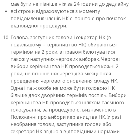
має бути не пізніше ніж за 24 години до дедлайну;
всі строки відраховуються з моменту
повідомлення членів НК е-поштою про початок
відповідної процедури.
Голова, заступник голови і cекретар НК (в
подальшому – керівництво НК) обираються
терміном на 2 роки, з правом балотуватися
також у наступних чергових виборах. Чергові
вибори керівництва НК проводяться кожні 2
роки, не пізніше ніж через два місяці після
проведення чергового оновлення складу НК.
Одна і та ж особа не може бути головою НК
більше двох дворічних термінів поспіль. Вибори
керівництва НК проводяться шляхом таємного
голосування, за процедурою, визначеною в
Положенні про вибори керівництва НК. У разі
необрання голови, заступника голови або
секретаря НК згідно з відповідними нормами