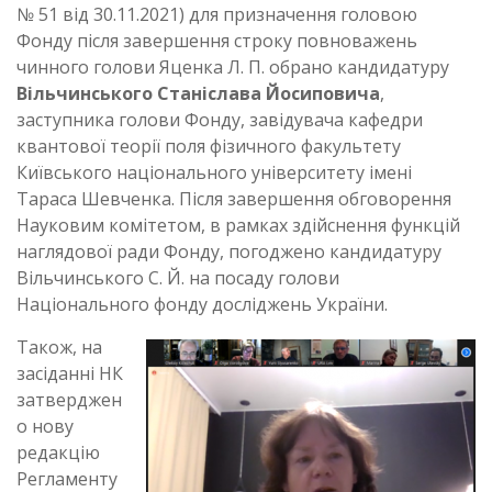
№ 51 від 30.11.2021) для призначення головою
Фонду після завершення строку повноважень
чинного голови Яценка Л. П. обрано кандидатуру
Вільчинського Станіслава Йосиповича
,
заступника голови Фонду, завідувача кафедри
квантової теорії поля фізичного факультету
Київського національного університету імені
Тараса Шевченка. Після завершення обговорення
Науковим комітетом, в рамках здійснення функцій
наглядової ради Фонду, погоджено кандидатуру
Вільчинського С. Й. на посаду голови
Національного фонду досліджень України.
Також, на
засіданні НК
затверджен
о нову
редакцію
Регламенту