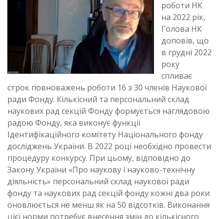
роботи НК
на 2022 рік,
Голова НК
доповів, що
в грудні 2022
року
спливає
строк повноважень роботи 16 з 30 членів Наукової
ради Фонду. Кількісний та персональний склад
наукових рад секцій Фонду формується наглядовою
радою Фонду, яка виконує функції
Ідентифікаційного комітету Національного фонду
досліджень України. В 2022 році необхідно провести
процедуру конкурсу. При цьому, відповідно до
Закону України «Про наукову і науково-технічну
діяльність» персональний склад наукової ради
фонду та наукових рад секцій фонду кожні два роки
оновлюється не менш як на 50 відсотків. Виконання
цієї норми потребує внесення змін до кількісного