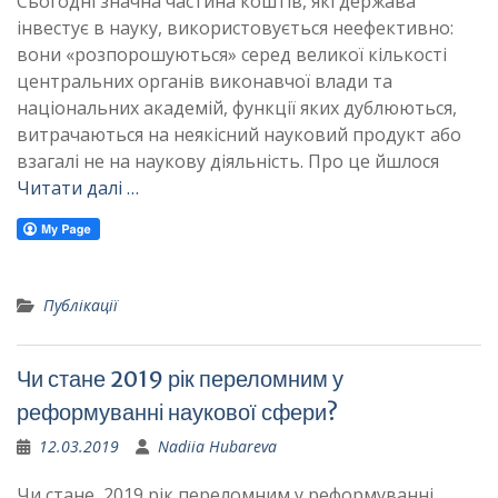
Сьогодні значна частина коштів, які держава
інвестує в науку, використовується неефективно:
вони «розпорошуються» серед великої кількості
центральних органів виконавчої влади та
національних академій, функції яких дублюються,
витрачаються на неякісний науковий продукт або
взагалі не на наукову діяльність. Про це йшлося
Читати далі …
Публікації
Чи стане 2019 рік переломним у
реформуванні наукової сфери?
12.03.2019
Nadiia Hubareva
Чи стане 2019 рік переломним у реформуванні