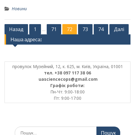
Новини
Posts
Назад
1
71
72
73
74
Далі
…
pagination
Наша адреса:
провулок Музейний, 12, к. 625, м. Київ, Україна, 01001
тел. +38 097 117 38 06
uasciencecops@gmail.com
Графік роботи:
Пн-Чт: 9:00-18:00
Пт: 9:00-17:00
Шукати: