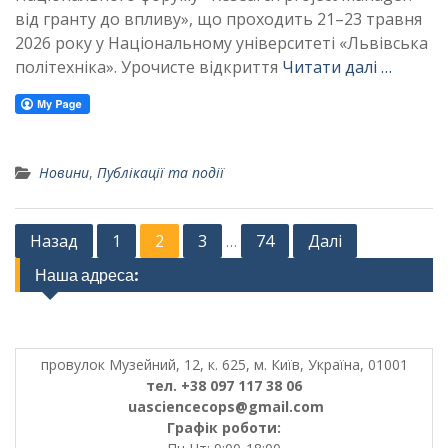
від гранту до впливу», що проходить 21–23 травня
2026 року у Національному університеті «Львівська
політехніка». Урочисте відкриття
Читати далі …
Новини
,
Публікації та події
Posts
Назад
1
2
3
74
Далі
…
pagination
Наша адреса:
провулок Музейний, 12, к. 625, м. Київ, Україна, 01001
тел. +38 097 117 38 06
uasciencecops@gmail.com
Графік роботи: