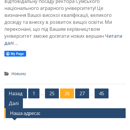
відповідальну посаду ректора Сумського
національного аграрного університету! Це
визнання Вашої високої кваліфікації, великого
досвіду та внеску в розвиток вищої освіти. Ми
переконані, що під Вашим керівництвом
університет зможе досягати нових вершин
Читати
далі …
Новини
Posts
Назад
1
25
26
27
45
…
…
pagination
Далі
Наша адреса: