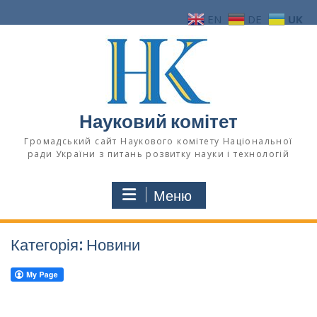
Перейти
EN
DE
UK
до
вмісту
Науковий комітет
Громадський сайт Наукового комітету Національної
ради України з питань розвитку науки і технологій
Меню
Категорія:
Новини