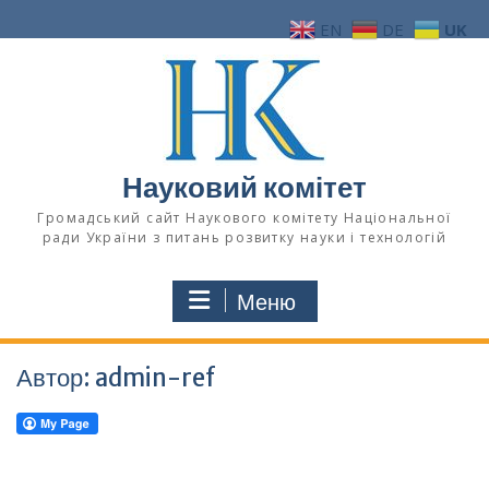
Перейти
EN
DE
UK
до
вмісту
Науковий комітет
Громадський сайт Наукового комітету Національної
ради України з питань розвитку науки і технологій
Меню
Автор:
admin-ref