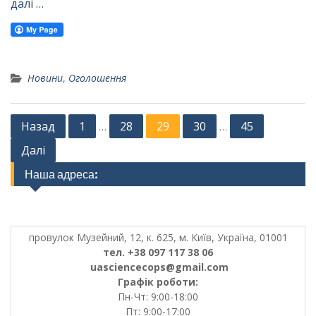
далі …
Новини
,
Оголошення
Posts
Назад
1
28
29
30
45
…
…
pagination
Далі
Наша адреса:
провулок Музейний, 12, к. 625, м. Київ, Україна, 01001
тел. +38 097 117 38 06
uasciencecops@gmail.com
Графік роботи:
Пн-Чт: 9:00-18:00
Пт: 9:00-17:00