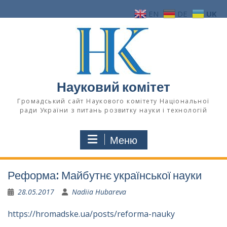
Перейти
EN
DE
UK
до
вмісту
Науковий комітет
Громадський сайт Наукового комітету Національної
ради України з питань розвитку науки і технологій
Меню
Реформа: Майбутнє української науки
28.05.2017
Nadiia Hubareva
https://hromadske.ua/posts/reforma-nauky