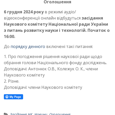
Оголошення
6 грудня 2024 року
в режимі аудіо/
відеоконференції онлайн відбудуться
засідання
Наукового комітету Національної ради України
з питань розвитку науки і технологій. Початок о
16:00.
До
порядку денного
включені такі питання:
1. Про погодження рішення наукової ради щодо
обрання голови Національного фонду досліджень.
Доповідачі: Антонюк О.В., Колежук О. К., члени
Наукового комітету
2. Різне.
Доповідачі: члени Наукового комітету
Засідання НК
,
Новини
,
Оголошення