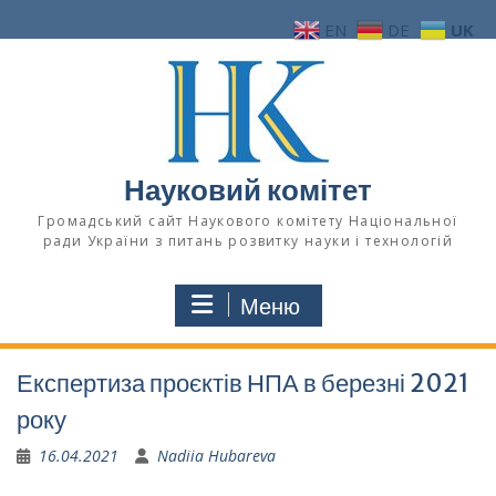
Перейти
EN
DE
UK
до
вмісту
Науковий комітет
Громадський сайт Наукового комітету Національної
ради України з питань розвитку науки і технологій
Меню
Експертиза проєктів НПА в березні 2021
року
16.04.2021
Nadiia Hubareva