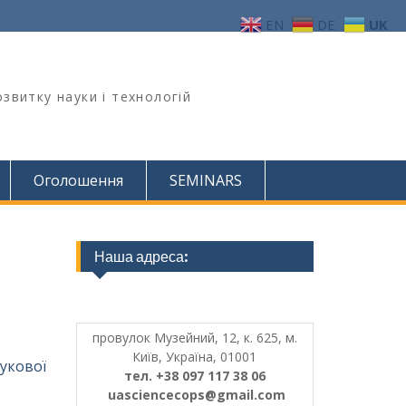
EN
DE
UK
звитку науки і технологій
Оголошення
SEMINARS
Наша адреса:
провулок Музейний, 12, к. 625, м.
Київ, Україна, 01001
укової
тел. +38 097 117 38 06
uasciencecops@gmail.com