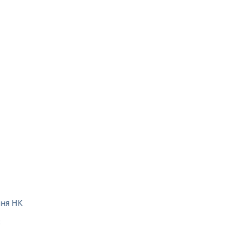
ння НК
8