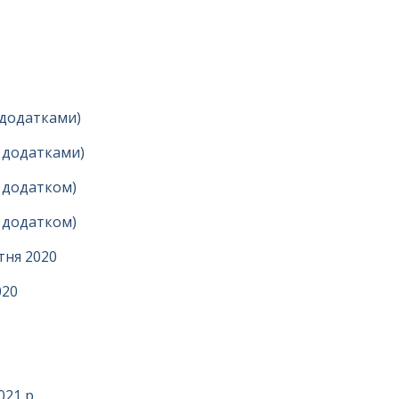
з додатками)
з додатками)
з додатком)
з додатком)
тня 2020
020
21 р.