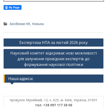
Засідання НК
,
Новини
Навігація
Експертиза НПА за лютий 2026 року
записів
Науковий комітет відкриває нові можливості
для залучення провідних експертів до
формування наукової політики
Наша адреса:
провулок Музейний, 12, к. 625, м. Київ, Україна, 01001
тел. +38 097 117 38 06