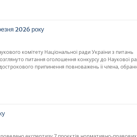
резня 2026 року
Наукового комітету Національної ради України з питань
о розглянуто питання оголошення конкурсу до Наукової р
 дострокового припинення повноважень її члена, обран
ку
 проведено експертизу 7 проєктів нормативно-правових