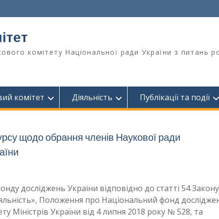
ітет
ового комітету Національної ради України з питань ро
вий комітет
Діяльність
Публікації та події
су щодо обрання членів Наукової ради
аїни
онду досліджень України відповідно до статті 54 Закону
діяльність», Положення про Національний фонд дослідже
у Міністрів України від 4 липня 2018 року № 528, та