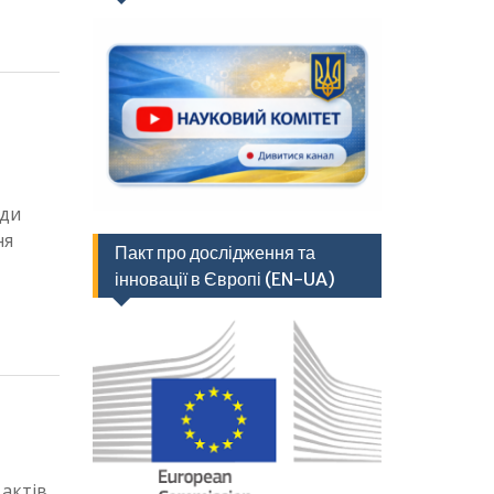
ади
ня
Пакт про дослідження та
інновації в Європі (EN-UA)
 актів