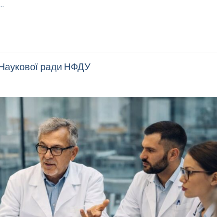
…
 Наукової ради НФДУ