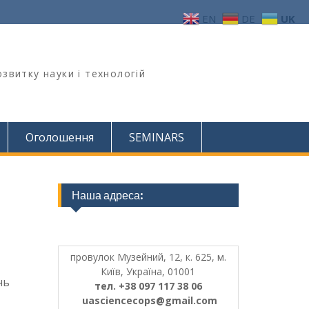
EN
DE
UK
звитку науки і технологій
Оголошення
SEMINARS
Наша адреса:
провулок Музейний, 12, к. 625, м.
Київ, Україна, 01001
нь
тел. +38 097 117 38 06
uasciencecops@gmail.com