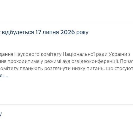
у відбудеться 17 липня 2026 року
ідання Наукового комітету Національної ради України з
ання проходитиме у режимі аудіо/відеоконференції. Поч
о комітету планують розглянути низку питань, що стосую
лі …
у