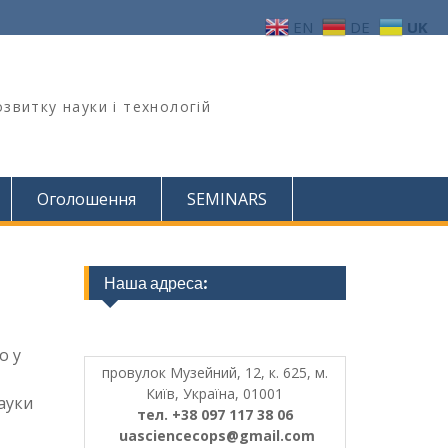
EN
DE
UK
звитку науки і технологій
Оголошення
SEMINARS
Наша адреса:
о у
провулок Музейний, 12, к. 625, м.
Київ, Україна, 01001
ауки
тел. +38 097 117 38 06
uasciencecops@gmail.com