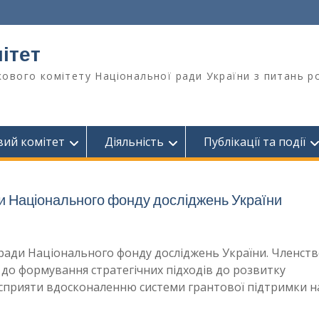
ітет
ового комітету Національної ради України з питань ро
вий комітет
Діяльність
Публікації та події
ди Національного фонду досліджень України
 ради Національного фонду досліджень України. Членств
 до формування стратегічних підходів до розвитку
 сприяти вдосконаленню системи грантової підтримки н