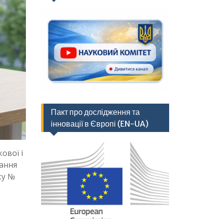
Пакт про дослідження та
інновації в Європі (EN-UA)
ової і
дання
ку №