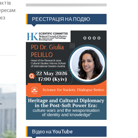
актів
ересам
без
РЕЄСТРАЦІЯ НА ПОДІЮ
Відео на YouTube